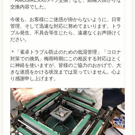
「AMOS/REXXのヘラ交換」など、結構大掛かりな
交換内容でした。
今後も、お客様にご迷惑が掛からないように、日常
管理、そして迅速な対応に努めてまいります。トラ
ブル発生、不具合等生じたら、遠慮なくお声掛けく
ださい。
＊「雀卓トラブル防止のための低湿管理」「コロナ
対策での換気」梅雨時期にこの相反する対応はとく
に神経を使いますが、皆様のご協力のおかげで、大
きな迷惑をかける状況までは至っていません。心よ
り感謝申し上げます。